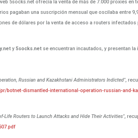
web 5socks.net ofrecía la venta de más de 7.000 proxies en t
arios pagaban una suscripción mensual que oscilaba entre 9,
ones de dólares por la venta de acceso a routers infectados 
y.net
y
5socks.net
se encuentran incautados, y presentan la i
peration, Russian and Kazakhstani Administrators Indicted"
, rec
pr/botnet-dismantled-international-operation-russian-and-k
f-Life Routers to Launch Attacks and Hide Their Activities"
, rec
507.pdf